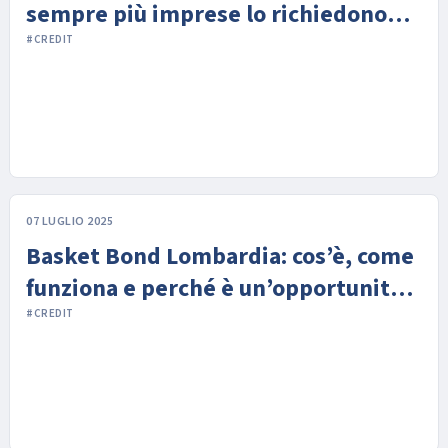
sempre più imprese lo richiedono
anche senza obblighi di legge
#CREDIT
07 LUGLIO 2025
Basket Bond Lombardia: cos’è, come
funziona e perché è un’opportunità
per le PMI
#CREDIT