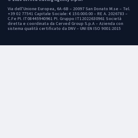
Via dell’Unione Europea, 6A-6B – 20097 San Donato M.se – Tel.
+39 02 77541 Capitale Sociale: € 150.000.00 – RE A. 2026783 –
C.Fe PI. IT08445940961 PI. Gruppo IT12022630961 Società
diretta e coordinata da Cerved Group S.p.A – Azienda con
sistema qualità certificato da DNV – UNI EN ISO 9001:2015