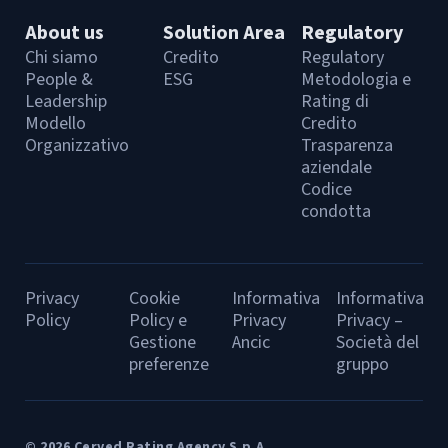
About us
Solution Area
Regulatory
Chi siamo
Credito
Regulatory
People &
ESG
Metodologia e
Leadership
Rating di
Modello
Credito
Organizzativo
Trasparenza
aziendale
Codice
condotta
Privacy
Cookie
Informativa
Informativa
Policy
Policy e
Privacy
Privacy –
Gestione
Ancic
Società del
preferenze
gruppo
© 2026 Cerved Rating Agency S.p.A.