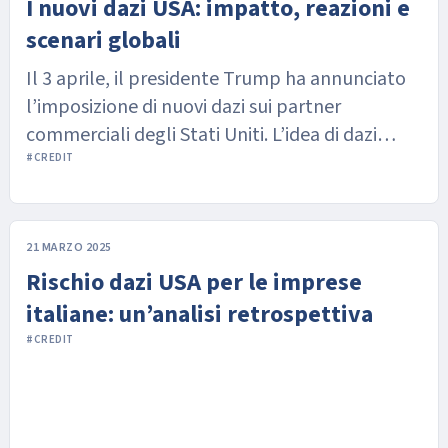
I nuovi dazi USA: impatto, reazioni e
scenari globali
Il 3 aprile, il presidente Trump ha annunciato
l’imposizione di nuovi dazi sui partner
commerciali degli Stati Uniti. L’idea di dazi
“reciproci” era attesa, ma non si conoscevano i
#CREDIT
dettagli di questa strategia commerciale che
rischia di avere un impatto significativo sul
commercio mondiale.
21 MARZO 2025
Rischio dazi USA per le imprese
italiane: un’analisi retrospettiva
#CREDIT