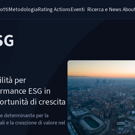
otti
Metodologia
Rating Actions
Eventi  Ricerca e News 
About
SG
lità per
ormance ESG in
ortunità di crescita
re determinante per la
ali e la creazione di valore nel