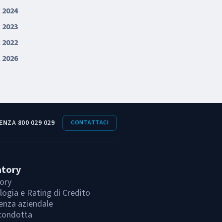
 2024
 2023
 2022
 2026
ENZA 800 029 029
CONTATTACI
atory
ory
ogia e Rating di Credito
enza aziendale
condotta