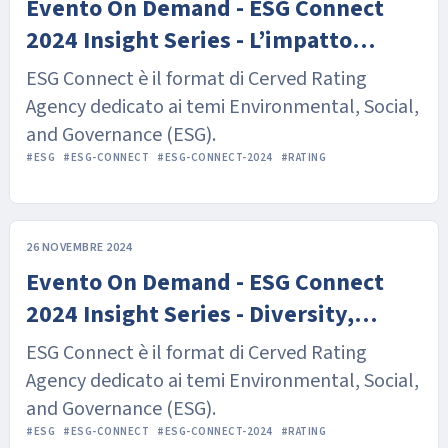
Evento On Demand - ESG Connect
2024 Insight Series - L’impatto
dell’economia circolare sul profilo di
ESG Connect è il format di Cerved Rating
rischio delle imprese italiane
Agency dedicato ai temi Environmental, Social,
and Governance (ESG).
#ESG
#ESG-CONNECT
#ESG-CONNECT-2024
#RATING
26 NOVEMBRE 2024
Evento On Demand - ESG Connect
2024 Insight Series - Diversity,
Equity e Inclusion nelle imprese
ESG Connect è il format di Cerved Rating
italiane
Agency dedicato ai temi Environmental, Social,
and Governance (ESG).
#ESG
#ESG-CONNECT
#ESG-CONNECT-2024
#RATING