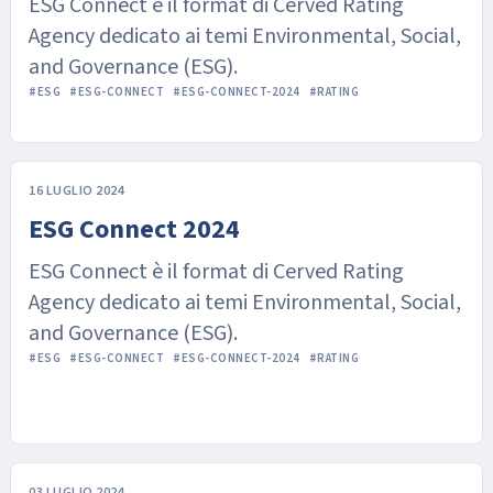
ESG Connect è il format di Cerved Rating
delle imprese familiari
Agency dedicato ai temi Environmental, Social,
and Governance (ESG).
#ESG
#ESG-CONNECT
#ESG-CONNECT-2024
#RATING
16 LUGLIO 2024
ESG Connect 2024
ESG Connect è il format di Cerved Rating
Agency dedicato ai temi Environmental, Social,
and Governance (ESG).
#ESG
#ESG-CONNECT
#ESG-CONNECT-2024
#RATING
03 LUGLIO 2024