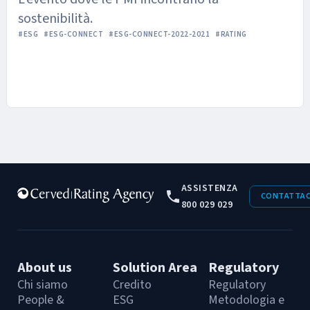
sostenibilità.
#ESG
#ESG-CONNECT
#ESG-CONNECT-2022-2021
#RATING
ASSISTENZA
CONTATTAC
800 029 029
About us
Solution Area
Regulatory
Chi siamo
Credito
Regulatory
People &
ESG
Metodologia e