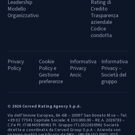
Leadership
Rating di
Modello
Credito
Organizzativo
Trasparenza
aziendale
Codice
condotta
Privacy
Cookie
Informativa
Informativa
Policy
Policy e
Privacy
Privacy –
Gestione
Ancic
Società del
preferenze
gruppo
© 2026 Cerved Rating Agency S.p.A.
Via dell’Unione Europea, 6A-6B – 20097 San Donato M.se – Tel.
+39 02 77541 Capitale Sociale: € 150.000.00 – RE A. 2026783 –
C.Fe PI. IT08445940961 PI. Gruppo IT12022630961 Società
diretta e coordinata da Cerved Group S.p.A – Azienda con
sistema qualità certificato da DNV – UNI EN ISO 9001:2015