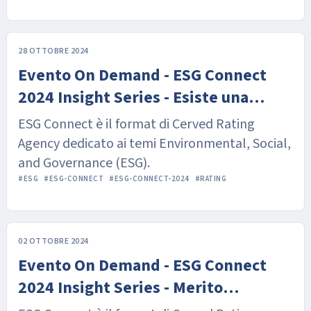
28 OTTOBRE 2024
Evento On Demand - ESG Connect
2024 Insight Series - Esiste una
correlazione fra rischio di credito e
ESG Connect è il format di Cerved Rating
sostenibilità?
Agency dedicato ai temi Environmental, Social,
and Governance (ESG).
#ESG
#ESG-CONNECT
#ESG-CONNECT-2024
#RATING
02 OTTOBRE 2024
Evento On Demand - ESG Connect
2024 Insight Series - Merito
Creditizio e profilo di sostenibilità