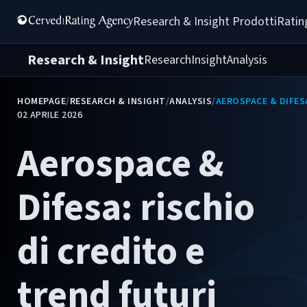
Research & Insight 
Prodotti
Ratin
Research & Insight
Research
Insight
Analysis
HOMEPAGE
/
RESEARCH & INSIGHT
/
ANALYSIS
/
AEROSPACE & DIFESA
02 APRILE 2026
Aerospace &
Difesa: rischio
di credito e
trend futuri