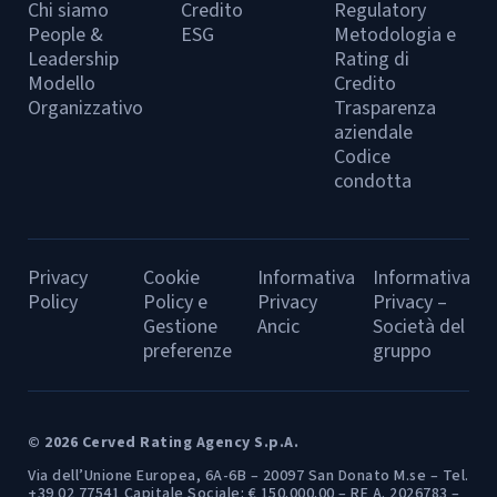
Chi siamo
Credito
Regulatory
People &
ESG
Metodologia e
Leadership
Rating di
Modello
Credito
Organizzativo
Trasparenza
aziendale
Codice
condotta
Privacy
Cookie
Informativa
Informativa
Policy
Policy e
Privacy
Privacy –
Gestione
Ancic
Società del
preferenze
gruppo
© 2026 Cerved Rating Agency S.p.A.
Via dell’Unione Europea, 6A-6B – 20097 San Donato M.se – Tel.
+39 02 77541 Capitale Sociale: € 150.000.00 – RE A. 2026783 –