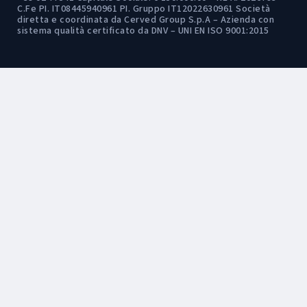
C.Fe PI. IT08445940961 PI. Gruppo IT12022630961 Società
diretta e coordinata da Cerved Group S.p.A – Azienda con
sistema qualità certificato da DNV – UNI EN ISO 9001:2015