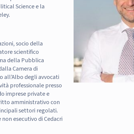
tical Science e la
eley.
zioni, socio della
tore scientifico
rma della Pubblica
dalla Camera di
o all’Albo degli avvocati
ività professionale presso
ndo imprese private e
itto amministrativo con
ncipali settori regolati.
 non esecutivo di Cedacri