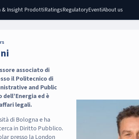
 & Insight 
Prodotti
Ratings
Regulatory
Eventi
About us
rs
ni
ssore associato di
so il Politecnico di
nistrative and Public
 dell’Energia ed è
ffari legali.
sità di Bologna e ha
cerca in Diritto Pubblico.
holar presso la London