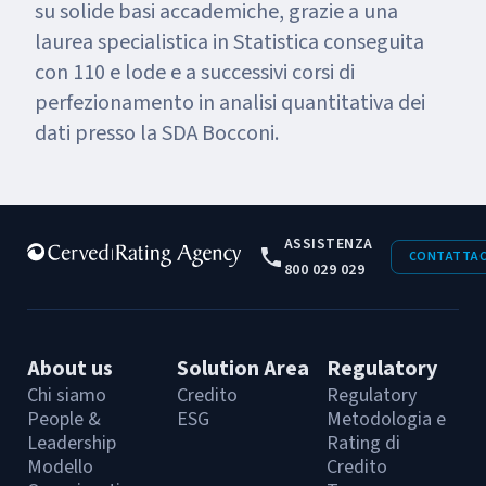
su solide basi accademiche, grazie a una
laurea specialistica in Statistica conseguita
con 110 e lode e a successivi corsi di
perfezionamento in analisi quantitativa dei
dati presso la SDA Bocconi.
ASSISTENZA
CONTATTAC
800 029 029
About us
Solution Area
Regulatory
Chi siamo
Credito
Regulatory
People &
ESG
Metodologia e
Leadership
Rating di
Modello
Credito