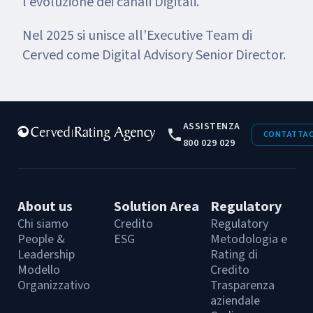
l’evoluzione dei canali Digitali.
Nel 2025 si unisce all’Executive Team di
Cerved come Digital Advisory Senior Director.
ASSISTENZA
CONTATTAC
800 029 029
About us
Solution Area
Regulatory
Chi siamo
Credito
Regulatory
People &
ESG
Metodologia e
Leadership
Rating di
Modello
Credito
Organizzativo
Trasparenza
aziendale